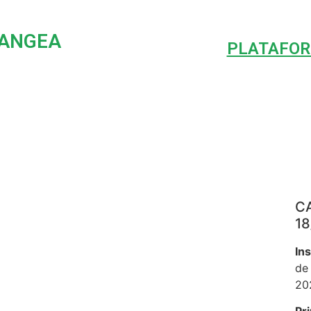
PANGEA
PLATAFOR
CA
18
In
de
20