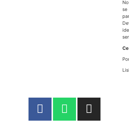
No
se
pa
De
ide
se
Ce
Po
Li