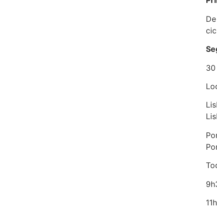
Pr
De
cic
Se
30
Loc
Lis
Li
Por
Po
To
9h3
11h