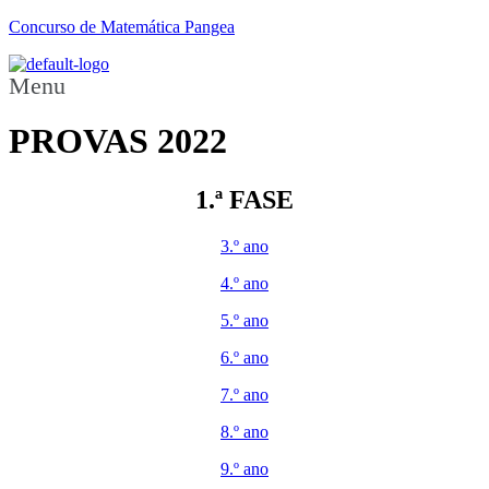
Concurso de Matemática Pangea
Menu
PROVAS 2022
1.ª FASE
3.º ano
4.º ano
5.º ano
6.º ano
7.º ano
8.º ano
9.º ano