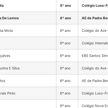
ila
6º ano
Colégio Luso-F
s De Lemos
6º ano
AE de Padre Be
ida Mota
6º ano
Colégio do Ave
6º ano
Colégio Interna
çalves
6º ano
EBS Santos Sim
unha E Silva
6º ano
Colégio do Ave
ntos
6º ano
AE de Padre Be
rais Pinto
6º ano
Colégio Luso-F
6º ano
Colégio Nova En