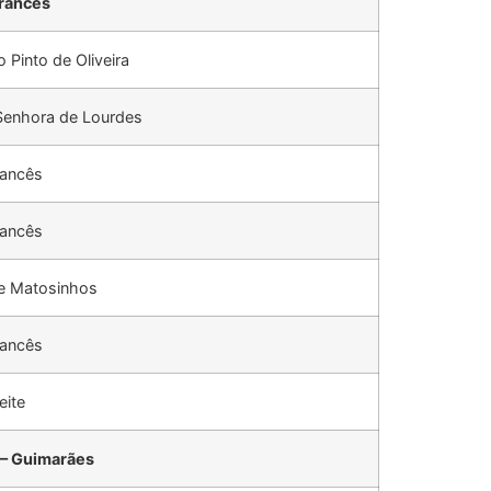
rancês
 Pinto de Oliveira
Senhora de Lourdes
rancês
rancês
de Matosinhos
rancês
eite
 – Guimarães