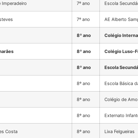
e Imperadeiro
7º ano
Escola Secundár
steves
7º ano
AE Alberto Sam
8º ano
Colégio Intern
marães
8º ano
Colégio Luso-F
8º ano
Escola Secundá
8º ano
Escola Básica d
8º ano
Colégio de Amo
8º ano
Externato Infan
es Costa
8º ano
Lixa Felgueiras