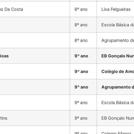
ns Da Costa
8º ano
Lixa Felgueiras
8º ano
Escola Básica d
8º ano
Agrupamento de
 Boas
9º ano
EB Gonçalo Nun
9º ano
Colégio de Am
9º ano
Agrupamento de
9º ano
Escola Básica d
tins
9º ano
EB Gonçalo Nune
9º ano
Colegio Efanor