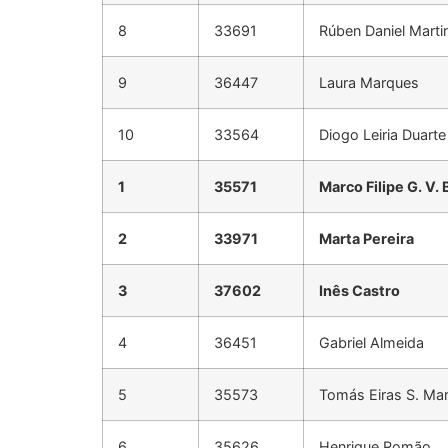
8
33691
Rúben Daniel Marti
9
36447
Laura Marques
10
33564
Diogo Leiria Duarte
1
35571
Marco Filipe G. V.
2
33971
Marta Pereira
3
37602
Inês Castro
4
36451
Gabriel Almeida
5
35573
Tomás Eiras S. Mar
6
35626
Henrique Romão