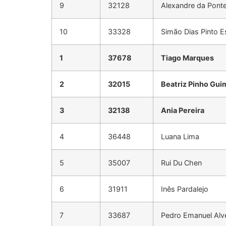
9
32128
Alexandre da Pont
10
33328
Simão Dias Pinto E
1
37678
Tiago Marques
2
32015
Beatriz Pinho Gui
3
32138
Ania Pereira
4
36448
Luana Lima
5
35007
Rui Du Chen
6
31911
Inês Pardalejo
7
33687
Pedro Emanuel Alv