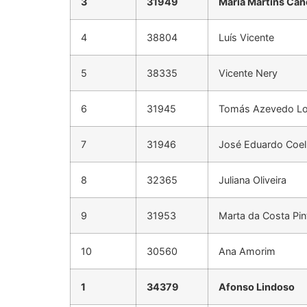
3
31949
Maria Martins Can
4
38804
Luís Vicente
5
38335
Vicente Nery
6
31945
Tomás Azevedo Lo
7
31946
José Eduardo Coe
8
32365
Juliana Oliveira
9
31953
Marta da Costa Pin
10
30560
Ana Amorim
1
34379
Afonso Lindoso