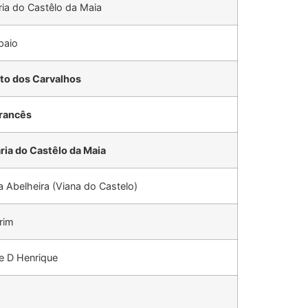
ia do Castêlo da Maia
paio
ato dos Carvalhos
rancês
ria do Castêlo da Maia
a Abelheira (Viana do Castelo)
rim
te D Henrique