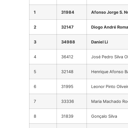
1
31984
Afonso Jorge S. 
2
32147
Diogo André Rom
3
34988
Daniel Li
4
36412
José Pedro Silva Ol
5
32148
Henrique Afonso B
6
31995
Leonor Pinto Olivei
7
33336
Maria Machado Ro
8
31839
Gonçalo Silva