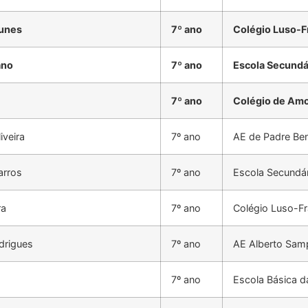
Nunes
7º ano
Colégio Luso-F
ano
7º ano
Escola Secundá
7º ano
Colégio de Am
iveira
7º ano
AE de Padre Be
arros
7º ano
Escola Secundár
ra
7º ano
Colégio Luso-F
drigues
7º ano
AE Alberto Sam
7º ano
Escola Básica d