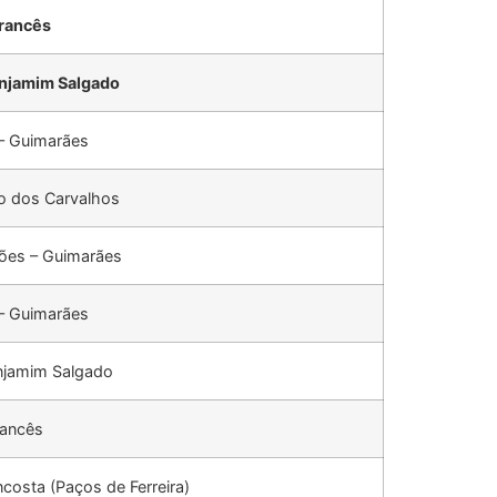
rancês
njamim Salgado
 – Guimarães
to dos Carvalhos
ões – Guimarães
 – Guimarães
njamim Salgado
rancês
costa (Paços de Ferreira)