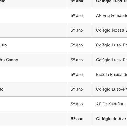
ela
5º ano
Colégio Luso-F
5º ano
AE Eng Fernando
5º ano
Colégio Nossa 
uro
5º ano
Colégio Luso-F
lho Cunha
5º ano
Colégio Luso-F
5º ano
Escola Básica 
to
5º ano
Colégio Luso-F
5º ano
AE Dr. Serafim L
6º ano
Colégio do Ave