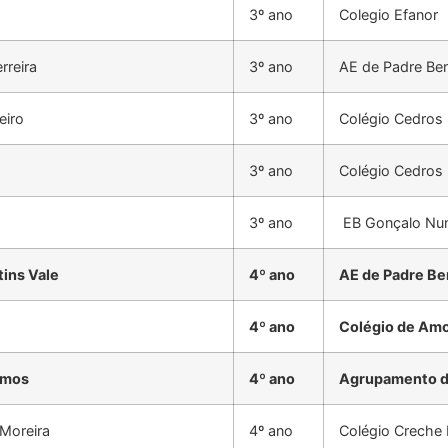
3º ano
Colegio Efanor
rreira
3º ano
AE de Padre Be
eiro
3º ano
Colégio Cedros
3º ano
Colégio Cedros
3º ano
EB Gonçalo Nun
ins Vale
4º ano
AE de Padre Be
4º ano
Colégio de Am
Lemos
4º ano
Agrupamento de
Moreira
4º ano
Colégio Creche