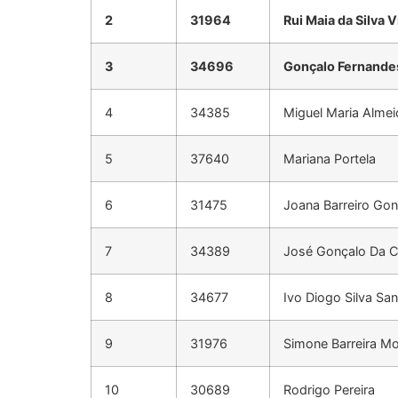
2
31964
Rui Maia da Silva V
3
34696
Gonçalo Fernande
4
34385
Miguel Maria Alme
5
37640
Mariana Portela
6
31475
Joana Barreiro Gon
7
34389
José Gonçalo Da C
8
34677
Ivo Diogo Silva Sa
9
31976
Simone Barreira Mo
10
30689
Rodrigo Pereira