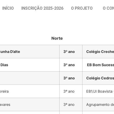
INÍCIO
INSCRIÇÃO 2025-2026
O PROJETO
O CO
Norte
unha D’alte
3º ano
Colégio Creche
 Dias
3º ano
EB Bom Sucess
3º ano
Colégio Cedro
reira
3º ano
EB1/JI Boavista
avares
3º ano
Agrupamento de 