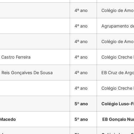
4º ano
Colégio de Amo
4º ano
Agrupamento de
4º ano
Colégio de Amo
Castro Ferreira
4º ano
Colégio Creche
a Reis Gonçalves De Sousa
4º ano
EB Cruz de Arg
4º ano
Colégio Creche
5º ano
Colégio Luso-F
. Macedo
5º ano
EB Gonçalo Nun