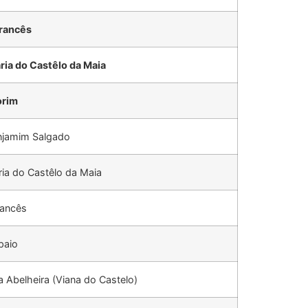
rancês
ria do Castêlo da Maia
orim
njamim Salgado
ia do Castêlo da Maia
rancês
paio
a Abelheira (Viana do Castelo)