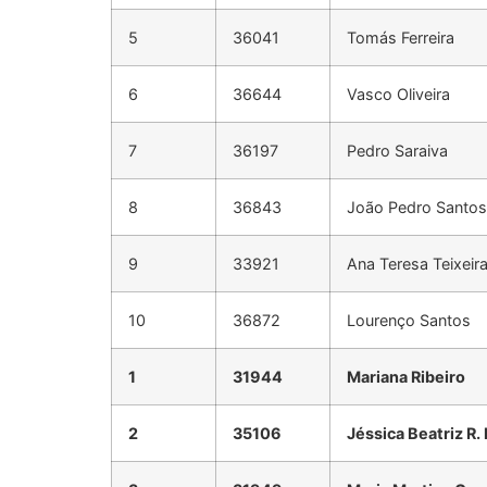
5
36041
Tomás Ferreira
6
36644
Vasco Oliveira
7
36197
Pedro Saraiva
8
36843
João Pedro Santos 
9
33921
Ana Teresa Teixeir
10
36872
Lourenço Santos
1
31944
Mariana Ribeiro
2
35106
Jéssica Beatriz R