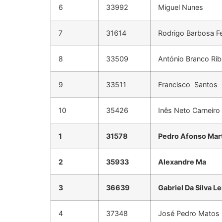
6
33992
Miguel Nunes
7
31614
Rodrigo Barbosa Fe
8
33509
António Branco Rib
9
33511
Francisco Santos
10
35426
Inês Neto Carneiro
1
31578
Pedro Afonso Mart
2
35933
Alexandre Ma
3
36639
Gabriel Da Silva 
4
37348
José Pedro Matos 