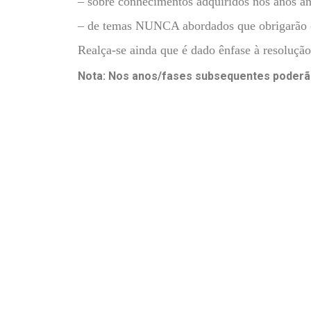
– sobre conhecimentos adquiridos nos anos an
– de temas NUNCA abordados que obrigarão o a
Realça-se ainda que é dado ênfase à resoluçã
Nota: Nos anos/fases subsequentes poderão