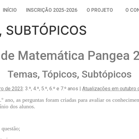
INÍCIO
INSCRIÇÃO 2025-2026
O PROJETO
O CO
, SUBTÓPICOS
 de Matemática Pangea 
Temas, Tópicos, Subtópicos
ro de 2023
: 3.º, 4.º, 5.º, 6.º e 7.º anos |
Atualizações em outubro 
º ano, as perguntas foram criadas para avaliar os conhecimen
ínio dos alunos.
 questão;